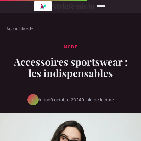
Stylefeminin
Accueil
›
Mode
MODE
Accessoires sportswear :
les indispensables
Imran
9 octobre 2024
9 min de lecture
I