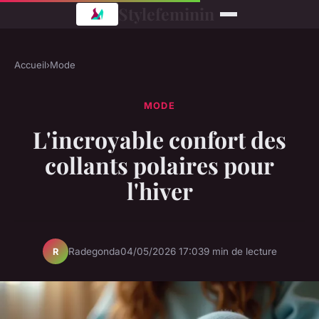
Stylefeminin
Accueil
›
Mode
MODE
L'incroyable confort des
collants polaires pour
l'hiver
Radegonda
04/05/2026 17:03
9 min de lecture
R