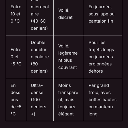
Entre
micropol
En journée,
Voilé,
10 et
aire
sous jupe ou
discret
0 °C
(40-60
pantalon fin
deniers)
Double
Pour les
Voilé,
Entre
doublur
trajets longs
légèreme
0 et
e polaire
ou journées
nt plus
-5 °C
(80
prolongées
couvrant
deniers)
dehors
En
Ultra-
Moins
Par grand
dess
dense
transpare
froid, avec
ous
(100
nt, mais
bottes hautes
de -5
deniers
toujours
ou manteau
°C
+)
élégant
long